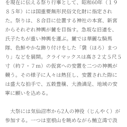
を現在に伝える祭り行事として、昭和60年（１９
８５年）には国重要無形民俗文化財に指定され
た。祭りは、８合目に位置する神社の本宮、新宮
からそれぞれ神輿が麓を目指す。急坂な旧道を、
氏子たちが重い神輿を運ぶ。麓では華麗な騎馬
隊、色鮮やかな飾り付けをした「袰（ほろ）まつ
り」などを展開。クライマックスは高さ２丈５尺５
寸（約７・７m）の仮宮への安置を二つの神輿が
競う。その様子に人々は熱狂し、安置された際に
は盛大な拍手で、五穀豊穣、大漁満足、地域の安
寧に願いを込める。
大祭には気仙沼市から2人の神役（じんやく）が
参加する。一つは室根山を眺めながら鮪立湾で汲