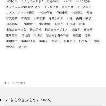
お知らせ
わたしのかあさん −天使の詩−
オペラ
オペラ歌手
ギッチョムの気仙沼だより
クリスマス
コスモス
シーボルト
リアス・アーク美術館
一枚の写真
伊藤康英
佐藤紀生
写真
写真短歌
吹奏楽
太宰宏恵
寺島しのぶ
小説
山田 火砂子
川喜田晶子
常盤貴子
掌の物語
新樹光
日本画
映画
東海道五十三次
松田哲博
株式会社ハピネス
横山実
樹亜希
歌川広重
気仙沼
浮世絵
港まち記者の卒論
相撲道
短歌
細田利之
編集部より
編集長
菜の花
見角悠代
隆久晶子
震災
音楽家
鳴り砂
ホーム
TOPIC
きらめきぷらすについて