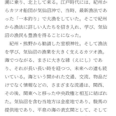
潮に乗り、北上して来る。江戸時代には、紀州か
らカツオ船団が気仙沼沖で、当時、最新漁法であ
った「一本釣り」で大漁をしていた。そこで紀州
から漁法に詳しい人たちを招き入れ、学び、気仙
沼の漁民も豊漁を得ることになった。
紀州・熊野から勧請した室根神社。そして漁法
を学び、気仙沼の漁業を大きく支えるカツオ漁。
海でつながる、まさに大きな縁（えにし）であ
り、それが長い長い時を経つつ、未来への道も続
いている。海という開かれた交通、交流、物品だ
けでなく情報などの、さまざまな流通は、関西、
その後、関東へと移った中央政権と相互に結ばれ
た。気仙沼を含む当地方は金産地であり、駿馬の
提供地であり、平泉の海の表玄関として、そして