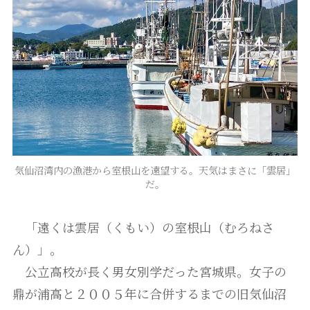
気仙沼湾内の漁港から室根山を遠望する。天気はまさに「雲居」
だ。
「遠くは雲居（くもい）の室根山（むろねさ
ん）」。
公立高校が長く男女別学だった宮城県。女子の
鼎が浦高と２００５年に合併するまでの旧気仙沼