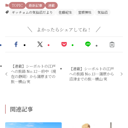
TOPIC
最新記事
連載
ギッチョムの気仙沼だより
佐藤紀生
室根神社
気仙沼
よかったらシェアしてね！
【連載】シーボルトの江戸
【連載】シーボルトの江戸
への旅路 No.12―府中（現
への旅路 No.13―蒲原から
在の静岡）から蒲原までの
沼津までの旅―横山 実
旅―横山 実
関連記事