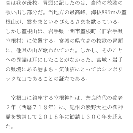
高は我が母校。冒頭に記したのは、当時の校歌の
歌い出し部分だ。当地方の最高峰、海抜895mの室
根山が、雲をまといそびえるさまを歌っている。
しかし室根山は、岩手県一関市室根町（旧岩手県
室根村）に位置する。宮城の県立高の校歌の冒頭
に、他県の山が歌われていた。しかし、そのこと
への異論は耳にしたことがなかった。宮城・岩手
の県境にある港まち・気仙沼にとってはシンボリ
ックな山であることの証左である。
室根山に鎮座する室根神社は、奈良時代の養老
２年（西暦７１８年）に、紀州の熊野大社の御神
霊を勧請して２０１８年に勧請１３００年を超え
た。