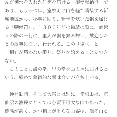
んだ潮水を入れた竹筒を届ける「御塩献納役」で
あり、もう一つは、室根町と山を経て隣接する新
城地区から、秘事に則り、新米を炊いた粥を届け
る「粥献司」。１３００年前の勧請の際に、峠越
えの際の一行に、里人が粥を振る舞い、歓迎した
との故事に従い、行われる。この「塩水」と
「粥」が届かない限り、祭りを始めることができ
ない。
このことに海の幸、里の幸を山の神に届けると
いう、極めて象徴的な意味合いが立ち上がる。
神社勧請、そして大祭とは別に、室根山は、気
仙沼の漁民にとっては必要不可欠な山であった。
標高が高く、かつ頂上が平らな山容は、他の山と