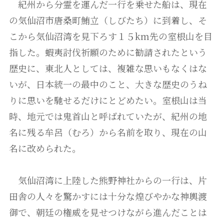
紀州から分霊を運んだ一行を乗せた船は、現在
の気仙沼市唐桑町鮪立（しびたち）に到着し、そ
こから気仙沼湾を見下ろす１５km先の室根山を目
指した。蝦夷討伐祈願のために勧請されたという
歴史に、東北人としては、複雑な思いもなくはな
いが、日本統一の最中のこと、大きな歴史のうね
りに思いを馳せるだけにとどめたい。室根山は当
時、地元では鬼首山と呼ばれていたが、紀州の地
名に残る牟呂（むろ）から名前を取り、現在の山
名に改められた。
気仙沼湾に上陸した熊野神社からの一行は、片
田舎の人々を驚かすには十分な煌びやかな神輿渡
御で、朝廷の権威を見せつけながら進んだことは