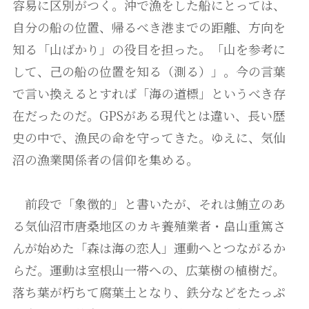
容易に区別がつく。沖で漁をした船にとっては、
自分の船の位置、帰るべき港までの距離、方向を
知る「山ばかり」の役目を担った。「山を参考に
して、己の船の位置を知る（測る）」。今の言葉
で言い換えるとすれば「海の道標」というべき存
在だったのだ。GPSがある現代とは違い、長い歴
史の中で、漁民の命を守ってきた。ゆえに、気仙
沼の漁業関係者の信仰を集める。
前段で「象徴的」と書いたが、それは鮪立のあ
る気仙沼市唐桑地区のカキ養殖業者・畠山重篤さ
んが始めた「森は海の恋人」運動へとつながるか
らだ。運動は室根山一帯への、広葉樹の植樹だ。
落ち葉が朽ちて腐葉土となり、鉄分などをたっぷ