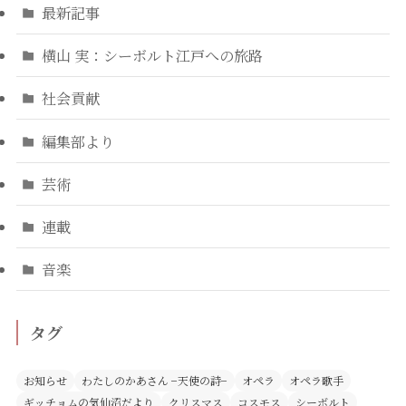
最新記事
横山 実：シーボルト江戸への旅路
社会貢献
編集部より
芸術
連載
音楽
タグ
お知らせ
わたしのかあさん −天使の詩−
オペラ
オペラ歌手
ギッチョムの気仙沼だより
クリスマス
コスモス
シーボルト