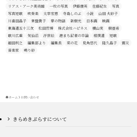
リアス・アーク美術館
一枚の写真
伊藤康英
佐藤紀生
写真
写真短歌
吹奏楽
太宰宏恵
寺島しのぶ
小説
山田 火砂子
川喜田晶子
常盤貴子
掌の物語
新樹光
日本画
映画
東海道五十三次
松田哲博
株式会社ハピネス
横山実
樹亜希
歌川広重
気仙沼
浮世絵
港まち記者の卒論
相撲道
短歌
細田利之
編集部より
編集長
菜の花
見角悠代
隆久晶子
震災
音楽家
鳴り砂
ホーム
お問い合わせ
きらめきぷらすについて