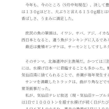
今年も、今のところ（9月中旬現在）、決して豊
は１３０gほどと、大ぶりと言える１５０g超と
香ばしさ、うまみに満足した。
庶民の魚の筆頭は、イワシ、サバ、アジ、イカな
西日本となると、違う魚がランキングに入るであ
最近は養殖ギンザケは、サーモンとしてすしネタ
そのサンマ。北海道沖が主漁場だ。かつては三陸
には、水揚げ日本一に君臨することも多かった。
気仙沼湾に捨てられることで、赤潮が毎年発生す
サンマを満載したトラックは、曲がり角などでサ
常茶飯事だった。
私が、気仙沼テレビ放送（現・気仙沼ケーブルネ
は1日で１０００トンを超す水揚げが続く日がた
人口６万人の小さな、東北の漁港が1日に１００