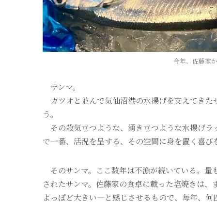
今年、佐藤家
サンマ。
カツオと並んで気仙沼港の水揚げを支えてきたサ
う。
その殺気立つような、湧き立つような水揚げラッ
で一番、活況を呈する、その空間に身を置く喜び
そのサンマ。ここ数年は不漁が続いている。量も
されたサンマ。佐藤家の食卓に載った塩焼きは、
よっぽど大きい―と感じさせるもので、毎年、何