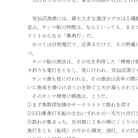
気仙沼漁港には、最も大きな遠洋マグロはえ縄船
並ぶ。サンマ船の特徴は、なんといっても、まる
ライトからなる「集魚灯」だ。
かつては白熱電灯で、近寄るだけで、その熱量に
つ。
サンマ船の漁法は、その光を利用した「棒受け網
カ釣りも電灯をともし、夜に行われ、気仙沼湾で
サンマ漁も夜に行われる。その漁法は長年の間に
いに魚体を傷つけ合うのを防ぐ工夫が凝らされて
そのサンマ棒受け網漁は、こうだ。
①まず魚群探知機やサーチライトで群れを探す
②LED集魚灯を船の左右いずれかの一方だけ点灯
③群れが集まった、反対側に２本の棒にくくりつ
魚灯をとも（船尾）の方から順次、消灯。その代