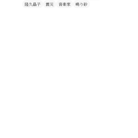
隆久晶子
震災
音楽家
鳴り砂