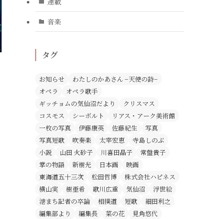
連載
音楽
タグ
お知らせ
わたしのかあさん −天使の詩−
オペラ
オペラ歌手
ギッチョムの気仙沼だより
クリスマス
コスモス
シーボルト
リアス・アーク美術館
一枚の写真
伊藤康英
佐藤紀生
写真
写真短歌
吹奏楽
太宰宏恵
寺島しのぶ
小説
山田 火砂子
川喜田晶子
常盤貴子
掌の物語
新樹光
日本画
映画
東海道五十三次
松田哲博
株式会社ハピネス
横山実
樹亜希
歌川広重
気仙沼
浮世絵
港まち記者の卒論
相撲道
短歌
細田利之
編集部より
編集長
菜の花
見角悠代