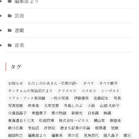
編集部より
芸術
連載
音楽
タグ
お知らせ
わたしのかあさん −天使の詩−
オペラ
オペラ歌手
ギッチョムの気仙沼だより
クリスマス
コスモス
シーボルト
リアス・アーク美術館
一枚の写真
伊藤康英
佐藤紀生
写真
写真短歌
吹奏楽
太宰宏恵
寺島しのぶ
小説
山田 火砂子
川喜田晶子
常盤貴子
掌の物語
新樹光
日本画
映画
東海道五十三次
松田哲博
株式会社ハピネス
横山実
樹亜希
歌川広重
気仙沼
浮世絵
港まち記者の卒論
相撲道
短歌
細田利之
編集部より
編集長
菜の花
見角悠代
隆久晶子
震災