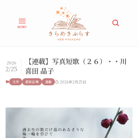
MENU
【連載】写真短歌（２６）・・川
2026
2/25
喜田 晶子
文学
最新記事
連載
2026年2月25日