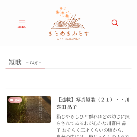
MENU
短歌
– tag –
【連載】写真短歌（２１）・・川
連載
喜田 晶子
猫じやらしひと群れほどの幼さに照
らされてゐるわが心かな川喜田 晶
子 おそらく三才くらいの頃から、
自分の中には、猫じゃらしのような