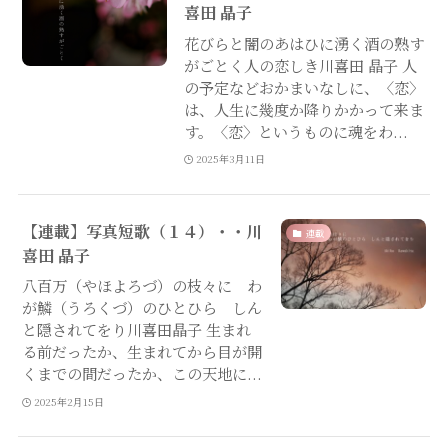
喜田 晶子
花びらと闇のあはひに湧く酒の熟す
がごとく人の恋しき川喜田 晶子 人
の予定などおかまいなしに、〈恋〉
は、人生に幾度か降りかかって来ま
す。〈恋〉というものに魂をわ...
2025年3月11日
【連載】写真短歌（１４）・・川
連載
喜田 晶子
八百万（やほよろづ）の枝々に わ
が鱗（うろくづ）のひとひら しん
と隠されてをり川喜田晶子 生まれ
る前だったか、生まれてから目が開
くまでの間だったか、この天地に...
2025年2月15日