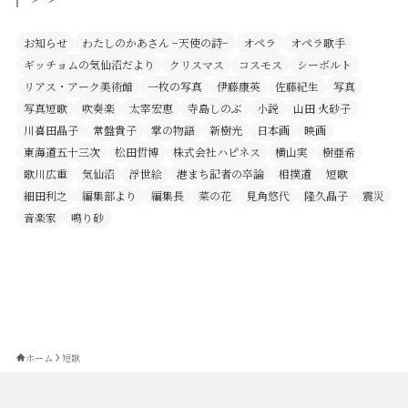
お知らせ
わたしのかあさん −天使の詩−
オペラ
オペラ歌手
ギッチョムの気仙沼だより
クリスマス
コスモス
シーボルト
リアス・アーク美術館
一枚の写真
伊藤康英
佐藤紀生
写真
写真短歌
吹奏楽
太宰宏恵
寺島しのぶ
小説
山田 火砂子
川喜田晶子
常盤貴子
掌の物語
新樹光
日本画
映画
東海道五十三次
松田哲博
株式会社ハピネス
横山実
樹亜希
歌川広重
気仙沼
浮世絵
港まち記者の卒論
相撲道
短歌
細田利之
編集部より
編集長
菜の花
見角悠代
隆久晶子
震災
音楽家
鳴り砂
ホーム
短歌