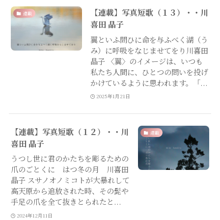
【連載】写真短歌（１３）・・川
連載
喜田 晶子
翼といふ問ひに命を与ふべく湖（う
み）に呼吸をなじませてをり川喜田
晶子 〈翼〉のイメージは、いつも
私たち人間に、ひとつの問いを投げ
かけているように思われます。「...
2025年1月21日
【連載】写真短歌（１２）・・川
連載
喜田 晶子
うつし世に君のかたちを彫るための
爪のごとくに はつ冬の月 川喜田
晶子 スサノオノミコトが大暴れして
高天原から追放された時、その髭や
手足の爪を全て抜きとられたと...
2024年12月11日