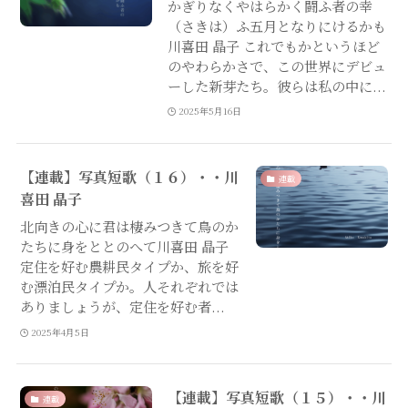
かぎりなくやはらかく闘ふ者の幸
（さきは）ふ五月となりにけるかも
川喜田 晶子 これでもかというほど
のやわらかさで、この世界にデビュ
ーした新芽たち。彼らは私の中に...
2025年5月16日
【連載】写真短歌（１６）・・川
連載
喜田 晶子
北向きの心に君は棲みつきて鳥のか
たちに身をととのへて川喜田 晶子
定住を好む農耕民タイプか、旅を好
む漂泊民タイプか。人それぞれでは
ありましょうが、定住を好む者...
2025年4月5日
【連載】写真短歌（１５）・・川
連載