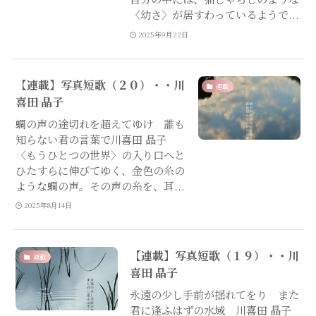
〈幼さ〉が居すわっているようで...
2025年9月22日
【連載】写真短歌（２０）・・川
連載
喜田 晶子
蜩の声の途切れを超えてゆけ 誰も
知らない君の言葉で川喜田 晶子
〈もうひとつの世界〉の入り口へと
ひたすらに伸びてゆく、金色の糸の
ような蜩の声。その声の糸を、耳...
2025年8月14日
【連載】写真短歌（１９）・・川
連載
喜田 晶子
永遠の少し手前が揺れてをり また
君に逢ふはずの水域 川喜田 晶子