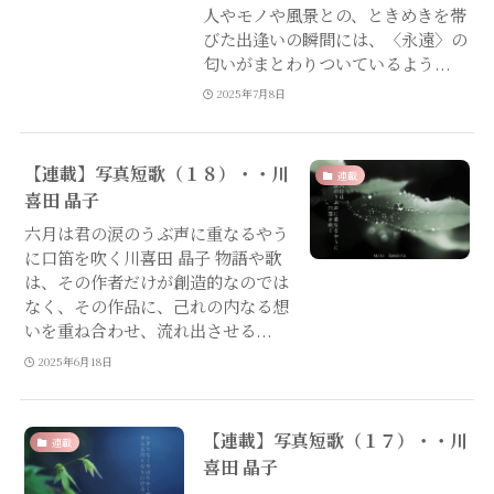
人やモノや風景との、ときめきを帯
びた出逢いの瞬間には、〈永遠〉の
匂いがまとわりついているよう...
2025年7月8日
【連載】写真短歌（１８）・・川
連載
喜田 晶子
六月は君の涙のうぶ声に重なるやう
に口笛を吹く川喜田 晶子 物語や歌
は、その作者だけが創造的なのでは
なく、その作品に、己れの内なる想
いを重ね合わせ、流れ出させる...
2025年6月18日
【連載】写真短歌（１７）・・川
連載
喜田 晶子