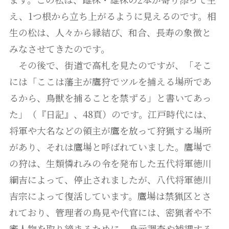
え、1つ根から立ち上がるように見えるのです。相
生の松は、人々から縁結び、和合、長寿の象徴と
みなさせてきたのです。
その後で、街道で高札を見たのですが、「そこ
には「ここは藩主が鷹狩でツルを捕える場所であ
るから、鳥獣を捕ることを禁ずる」と書いてあっ
た」（『日記』、48頁）のです。江戸時代には、
将軍や大名などの領主が鷹を放って狩猟する場所
があり、それは鷹場と呼ばれていました。鷹場で
の狩は、生類憐れみの令を発布した五代将軍徳川
綱吉によって、停止されましたが、八代将軍徳川
吉宗によって復活しています。鷹場は禁猟区とさ
れており、管理者の鳥見や代官には、密猟者や不
審人物を取り締まるために、身元調査や補縄する