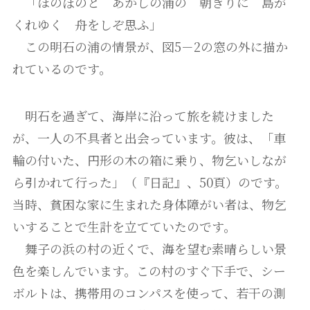
「ほのぼのと あかしの浦の 朝ぎりに 島が
くれゆく 舟をしぞ思ふ」
この明石の浦の情景が、図5－2の窓の外に描か
れているのです。
明石を過ぎて、海岸に沿って旅を続けました
が、一人の不具者と出会っています。彼は、「車
輪の付いた、円形の木の箱に乗り、物乞いしなが
ら引かれて行った」（『日記』、50頁）のです。
当時、貧困な家に生まれた身体障がい者は、物乞
いすることで生計を立てていたのです。
舞子の浜の村の近くで、海を望む素晴らしい景
色を楽しんでいます。この村のすぐ下手で、シー
ボルトは、携帯用のコンパスを使って、若干の測