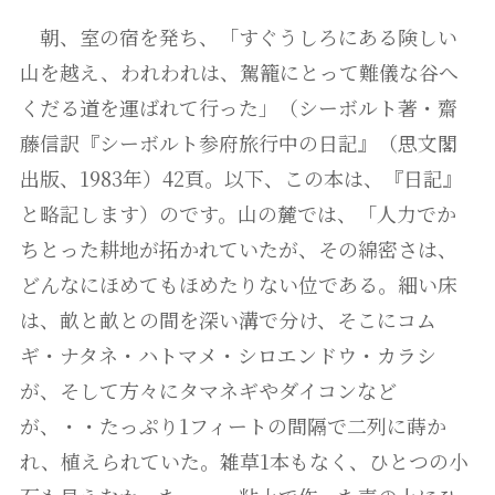
朝、室の宿を発ち、「すぐうしろにある険しい
山を越え、われわれは、駕籠にとって難儀な谷へ
くだる道を運ばれて行った」（シーボルト著・齋
藤信訳『シーボルト参府旅行中の日記』（思文閣
出版、1983年）42頁。以下、この本は、『日記』
と略記します）のです。山の麓では、「人力でか
ちとった耕地が拓かれていたが、その綿密さは、
どんなにほめてもほめたりない位である。細い床
は、畝と畝との間を深い溝で分け、そこにコム
ギ・ナタネ・ハトマメ・シロエンドウ・カラシ
が、そして方々にタマネギやダイコンなど
が、・・たっぷり1フィートの間隔で二列に蒔か
れ、植えられていた。雑草1本もなく、ひとつの小