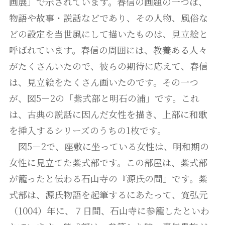
画展」で示されています。春信の画題の一つは、
物語や故事・説話などであり、その人物、風俗な
どの設定を当世風にして描いたものは、見立絵と
呼ばれています。春信の周囲には、教養ある人々
がたくさんいたので、彼らの期待に応えて、春信
は、見立絵をたくさん画いたのです。その一つ
が、図5－2の「紫式部と明石の浦」です。これ
は、古典の説話に因んだ女性を描き、上部に和歌
を挿入するシリーズのうちの1枚です。
図5－2で、座敷に坐っている女性は、明和期の
女性に見立てた紫式部です。この部屋は、紫式部
が籠ったと伝わる石山寺の『源氏の間』です。紫
式部は、源氏物語を起筆するにあたって、寛弘元
（1004）年に、７日間、石山寺に参籠したといわ