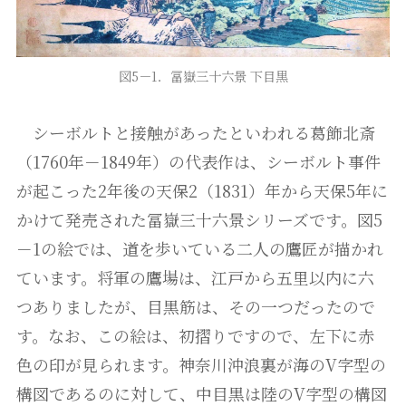
図5－1．冨嶽三十六景 下目黒
シーボルトと接触があったといわれる葛飾北斎
（1760年－1849年）の代表作は、シーボルト事件
が起こった2年後の天保2（1831）年から天保5年に
かけて発売された冨嶽三十六景シリーズです。図5
－1の絵では、道を歩いている二人の鷹匠が描かれ
ています。将軍の鷹場は、江戸から五里以内に六
つありましたが、目黒筋は、その一つだったので
す。なお、この絵は、初摺りですので、左下に赤
色の印が見られます。神奈川沖浪裏が海のV字型の
構図であるのに対して、中目黒は陸のV字型の構図