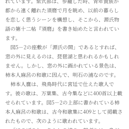
れています。紫式部は、参籠した時、青年貴族が
都から遠く離れた須磨で月を眺め、以前の暮らし
を恋しく思うシーンを構想し、そこから、源氏物
語の第十二帖『須磨』を書き始めたと言われてい
ます。
図5－2の座敷が「源氏の間」であるとすれば、
窓の外に見えるのは、琵琶湖と思われるかもしれ
ません。しかし、窓の外に画かれている景色は、
柿本人麻呂の和歌に因んで、明石の浦なのです。
柿本人麿は、飛鳥時代に宮廷で仕えた歌人で
す。彼の歌は、万葉集、古今集などに400首以上載
せられています。図5－2の上部に書かれている柿
本人麻呂の和歌は、古今和歌集に409として掲載さ
れたもので、次のように歌われています。