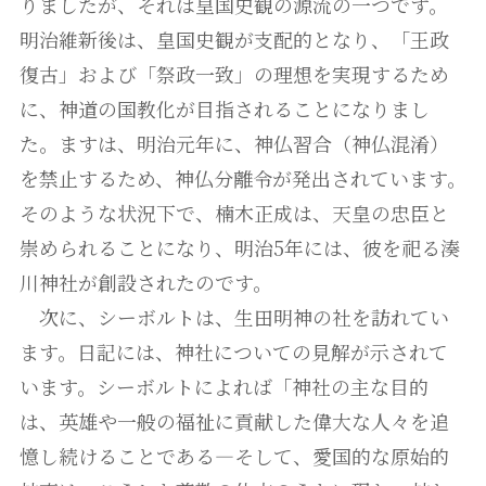
りましたが、それは皇国史観の源流の一つです。
明治維新後は、皇国史観が支配的となり、「王政
復古」および「祭政一致」の理想を実現するため
に、神道の国教化が目指されることになりまし
た。ますは、明治元年に、神仏習合（神仏混淆）
を禁止するため、神仏分離令が発出されています。
そのような状況下で、楠木正成は、天皇の忠臣と
崇められることになり、明治5年には、彼を祀る湊
川神社が創設されたのです。
次に、シーボルトは、生田明神の社を訪れてい
ます。日記には、神社についての見解が示されて
います。シーボルトによれば「神社の主な目的
は、英雄や一般の福祉に貢献した偉大な人々を追
憶し続けることである―そして、愛国的な原始的