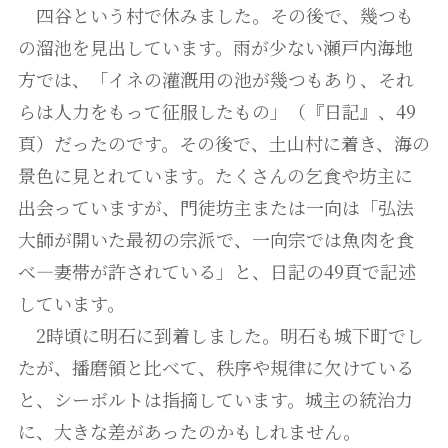
四谷という村で休みました。その後で、幾つも
の溜池を見出しています。雨が少ない瀬戸内海地
方では、「イネの灌漑用の池が幾つもあり、それ
らは人力をもって征服したもの」（『日記』、49
頁）だったのです。その後で、土山村に着き、海の
景色に見とれています。たくさんの乞食や坊主に
出会っていますが、門徒坊主または一向は「弘法
大師が開いた最初の宗派で、一向宗では魚肉を食
べ―妻帯が許されている」と、日記の49頁で記述
しています。
2時頃に明石に到着しました。明石も城下町でし
たが、播磨領と比べて、秩序や規律に欠けている
と、シーボルトは指摘しています。城主の統治力
に、大きな差があったのかもしれません。