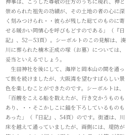
神事は、こうした尊敬の仕方のうちに現れ、神と
崇められた祖先の功績が、その土地の者の心に深
く刻みつけられ・・彼らが残した総てのものに寄
せる暖かい同情心を呼びもどすのである」（『日
記』、52－53頁）。シーボルトのこの見解は、湊
川に葬られた楠木正成の塚（お墓）については、
妥当といえるでしょう。
生田神社を後にして、海岸と岡本山の間を通っ
て旅を続けましたが、大阪湾を望むすばらしい景
色を楽しむことができたのです。シーボルトは、
「百艘をこえる船を数えたが、行き交かうものも
あり、・・そこかしこに錨を下ろしているものも
あった」（『日記』、54頁）のです。街道は、川
床を越えて通っていましたが、両側には、堤防が