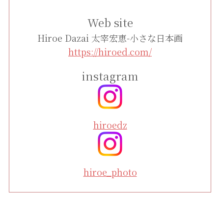
Web site
Hiroe Dazai 太宰宏恵-小さな日本画
https://hiroed.com/
instagram
hiroedz
hiroe_photo