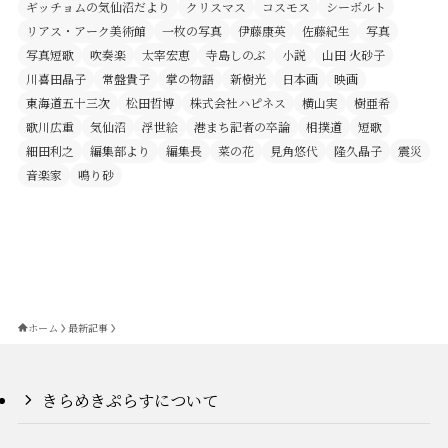
ギッチョムの気仙沼だより
クリスマス
コスモス
シーボルト
リアス・アーク美術館
一枚の写真
伊藤康英
佐藤紀生
写真
写真短歌
吹奏楽
太宰宏恵
寺島しのぶ
小説
山田 火砂子
川喜田晶子
常盤貴子
掌の物語
新樹光
日本画
映画
東海道五十三次
松田哲博
株式会社ハピネス
横山実
樹亜希
歌川広重
気仙沼
浮世絵
港まち記者の卒論
相撲道
短歌
細田利之
編集部より
編集長
菜の花
見角悠代
隆久晶子
震災
音楽家
鳴り砂
ホーム
最新記事
きらめきぷらすについて