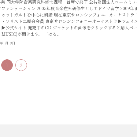
卒業 同大学院音楽研究科修士課程 首席で終了 公益財団法人ロームミュ
ファンデーション 2005年度音楽在外研修生としてドイツ留学 2009年
トゥットガルトを中心に研鑽 現在東京サロンシンフォニーオーケストラ 
ノ・ソリスト二期会会員 東京サロンシンフォニーオーケストラ▶︎フェイ
 ▶︎公式サイト 発売中のCD ジャケットの画像をクリックすると購入ペ
O MUSIC)が開きます。 「はる...
4年1月19日
1
2