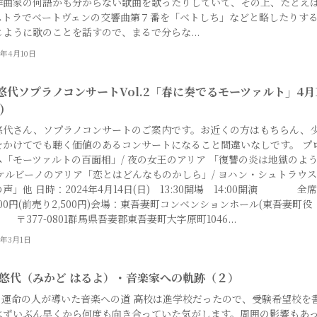
作曲家の何語かも分からない歌曲を歌ったりしていて、その上、たとえ
ストラでベートヴェンの交響曲第７番を「ベトしち」などと略したりす
じように歌のことを話すので、まるで分らな...
4年4月10日
悠代ソプラノコンサートVol.2「春に奏でるモーツァルト」4月
)
悠代さん、ソプラノコンサートのご案内です。お近くの方はもちらん、
をかけてでも聴く価値のあるコンサートになること間違いなしです。 プ
ム「モーツァルトの百面相」/ 夜の女王のアリア 「復讐の炎は地獄のよ
 ケルビーノのアリア「恋とはどんなものかしら」/ ヨハン・シュトラウス
声」他 日時：2024年4月14日(日) 13:30開場 14:00開演 全
000円(前売り2,500円)会場：東吾妻町コンベンションホール(東吾妻町役
〒377-0801群馬県吾妻郡東吾妻町大字原町1046...
4年3月1日
 悠代（みかど はるよ）・音楽家への軌跡（２）
回 運命の人が導いた音楽への道 高校は進学校だったので、受験希望校を
はずいぶん早くから何度も向き合っていた気がします。周囲の影響もあ