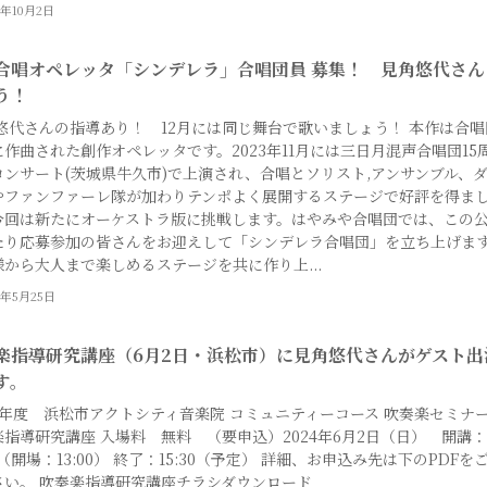
4年10月2日
合唱オペレッタ「シンデレラ」合唱団員 募集！ 見角悠代さん
う！
 悠代さんの指導あり！ 12月には同じ舞台で歌いましょう！ 本作は合唱
作曲された創作オペレッタです。2023年11月には三日月混声合唱団15
コンサート(茨城県牛久市)で上演され、合唱とソリスト,アンサンブル、
やファンファーレ隊が加わりテンポよく展開するステージで好評を得ま
今回は新たにオーケストラ版に挑戦します。はやみや合唱団では、この
たり応募参加の皆さんをお迎えして「シンデレラ合唱団」を立ち上げま
様から大人まで楽しめるステージを共に作り上...
4年5月25日
楽指導研究講座（6月2日・浜松市）に見角悠代さんがゲスト出
す。
6年度 浜松市アクトシティ音楽院 コミュニティーコース 吹奏楽セミナ
指導研究講座 入場料 無料 （要申込）2024年6月2日（日） 開講：
30（開場：13:00） 終了：15:30（予定） 詳細、お申込み先は下のPDFを
さい。 吹奏楽指導研究講座チラシダウンロード