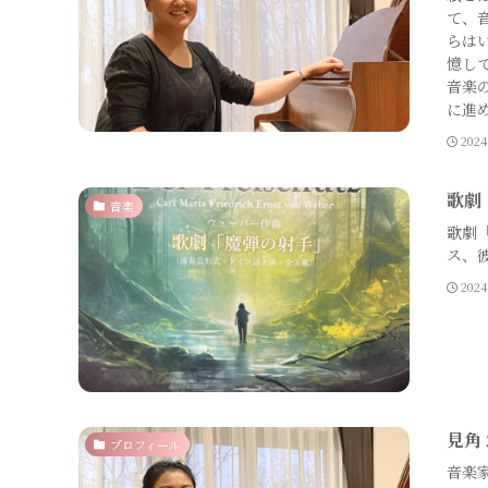
て、
らは
憶し
音楽
に進
202
歌劇
音楽
歌劇「
ス、
202
見角
プロフィール
音楽