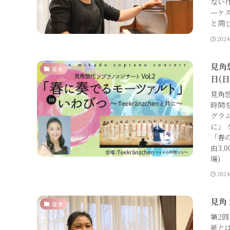
ない
ーケ
と同
202
見角
音楽
日(日
見角
時間
グラ
に」
「春の
由3,
場) 
202
見角
音楽
第2
紙と