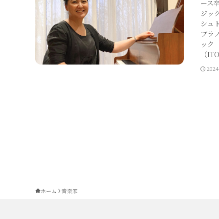
ース
ジック
シュ
プラ
ック
（IT
202
ホーム
音楽家