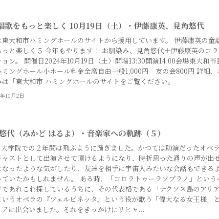
唱歌をもっと楽しく 10月19日（土）・伊藤康英、見角悠代
は東大和市ハミングホールのサイトから援用しています。 伊藤康英の童
もっと楽しく５ 今年もやります！ お馴染み、見角悠代＋伊藤康英のコラ
ョン。 開催日2024年10月19日（土）開場13:30開演14:00会場東大和市
ミングホール小ホール料金全席自由一般1,000円 友の会800円 詳細、
みは「東大和市 ハミングホールのサイトをご覧ください。
4年10月2日
 悠代（みかど はるよ）・音楽家への軌跡（５）
回 大学院での２年間は飛ぶように過ぎました。かつては助演だったオペ
キャストとして出演させて頂けるようになり、時折思った通りの声が出
になったような気がしたり、友達を相手に宇宙人みたいな会話もできる
っていたかもしれません。 ある時、「コロラトゥーラソプラノ」という
ドであれこれ探しているうちに、その代表格である「ナクソス島のアリ
というオペラの『ツェルビネッタ』という役が歌う「偉大なる女王様」
リアに出会いました。それをきっかけにリヒャ...