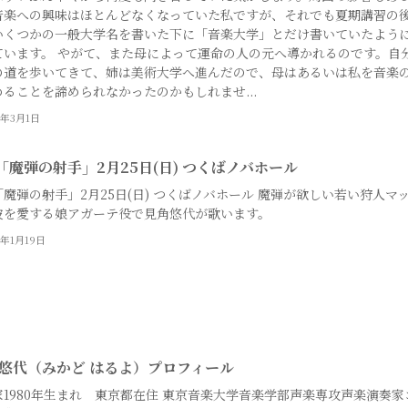
音楽への興味はほとんどなくなっていた私ですが、それでも夏期講習の
いくつかの一般大学名を書いた下に「音楽大学」とだけ書いていたよう
ています。 やがて、また母によって運命の人の元へ導かれるのです。自
の道を歩いてきて、姉は美術大学へ進んだので、母はあるいは私を音楽
めることを諦められなかったのかもしれませ...
4年3月1日
「魔弾の射手」2月25日(日) つくばノバホール
魔弾の射手」2月25日(日) つくばノバホール 魔弾が欲しい若い狩人マ
彼を愛する娘アガーテ役で見角悠代が歌います。
4年1月19日
 悠代（みかど はるよ）プロフィール
家1980年生まれ 東京都在住 東京音楽大学音楽学部声楽専攻声楽演奏家