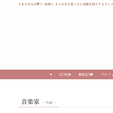
さまざまな分野で､地域で､きらめきを放つ人と活動を紹介するウェブマガジン 
HOME
最新記事
プロフ
音楽家
– tag –