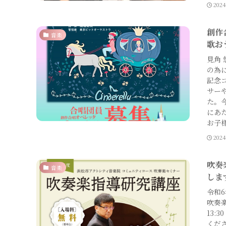
202
創作
音楽
歌お
見角
の為に
記念
サー
た。
にあ
お子
202
吹奏
音楽
しま
令和
吹奏楽
13:
くだ