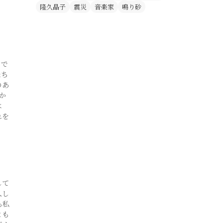
隆久晶子
震災
音楽家
鳴り砂
ろで
たち
のあ
か
は
れを
して
入し
も私
とも