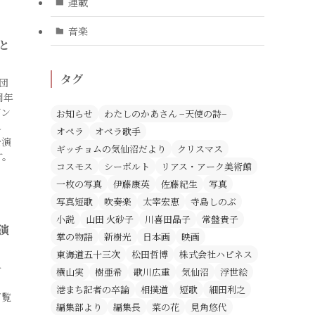
連載
音楽
と
タグ
団
周年
ダン
お知らせ
わたしのかあさん −天使の詩−
し
オペラ
オペラ歌手
公演
ギッチョムの気仙沼だより
クリスマス
す。
コスモス
シーボルト
リアス・アーク美術館
一枚の写真
伊藤康英
佐藤紀生
写真
写真短歌
吹奏楽
太宰宏恵
寺島しのぶ
小説
山田 火砂子
川喜田晶子
常盤貴子
演
掌の物語
新樹光
日本画
映画
東海道五十三次
松田哲博
株式会社ハピネス
ー
横山実
樹亜希
歌川広重
気仙沼
浮世絵
港まち記者の卒論
相撲道
短歌
細田利之
ご覧
編集部より
編集長
菜の花
見角悠代