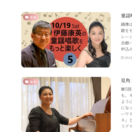
童謡
音楽
画像
歌を
レーシ
会館ハ
申込
202
見角
音楽
第5
も、
よう
にな
ーワ
ネ」
うア