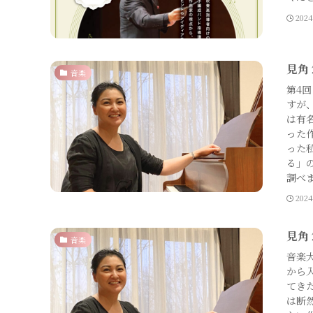
202
見角
音楽
第4
すが
は有
った
った
る」
調べ
202
見角
音楽
音楽
から
てき
は断