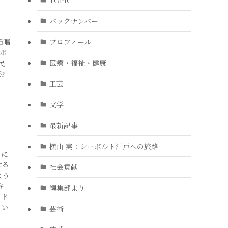
バックナンバー
プロフィール
謡唱
ボ
医療・福祉・健康
民
お
工芸
文学
最新記事
横山 実：シーボルト江戸への旅路
ラに
せる
社会貢献
よう
キ
編集部より
アド
とい
芸術