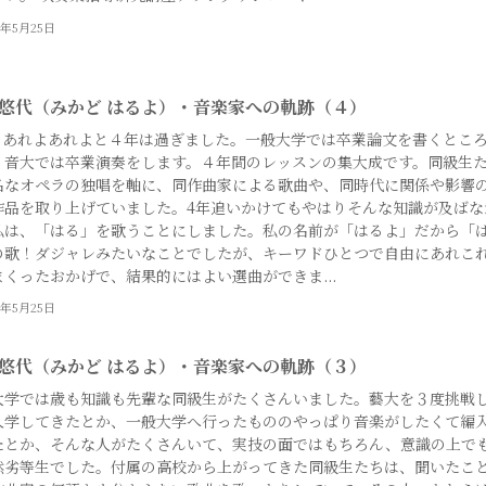
4年5月25日
 悠代（みかど はるよ）・音楽家への軌跡（４）
回 あれよあれよと４年は過ぎました。一般大学では卒業論文を書くとこ
、音大では卒業演奏をします。４年間のレッスンの集大成です。同級生
名なオペラの独唱を軸に、同作曲家による歌曲や、同時代に関係や影響
作品を取り上げていました。4年追いかけてもやはりそんな知識が及ばな
私は、「はる」を歌うことにしました。私の名前が「はるよ」だから「
の歌！ダジャレみたいなことでしたが、キーワドひとつで自由にあれこ
まくったおかげで、結果的にはよい選曲ができま...
4年5月25日
 悠代（みかど はるよ）・音楽家への軌跡（３）
大学では歳も知識も先輩な同級生がたくさんいました。藝大を３度挑戦
入学してきたとか、一般大学へ行ったもののやっぱり音楽がしたくて編
たとか、そんな人がたくさんいて、実技の面ではもちろん、意識の上で
然劣等生でした。付属の高校から上がってきた同級生たちは、聞いたこ