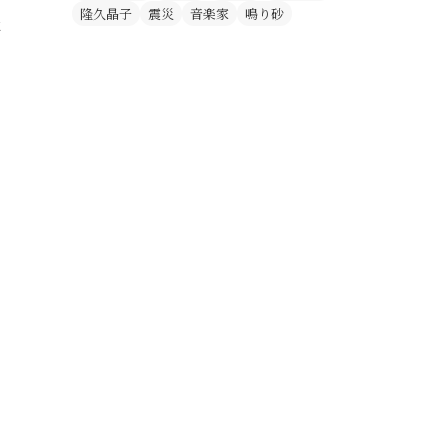
隆久晶子
震災
音楽家
鳴り砂
屋