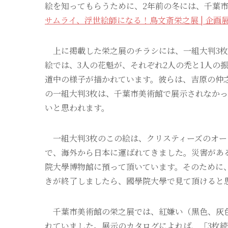
絵を知ってもらうために、2年前の冬には、千葉
サムライ、浮世絵師になる！鳥文斎栄之展 | 企画展
上に掲載した栄之展のチラシには、一組大判3枚
絵では、3人の花魁が、それぞれ2人の禿と1人の
道中の様子が描かれています。彼らは、吉原の仲
の一組大判3枚は、千葉市美術館で展示されなか
いと思われます。
一組大判3枚のこの絵は、クリスティーズのオー
で、海外から日本に運ばれてきました。災害があ
院大學博物館に預って頂いています。そのために
きが終了しましたら、國學院大學で見て頂けると
千葉市美術館の栄之展では、紅嫌い（黒色、灰色
れていました。展示のカタログによれば、「3枚続