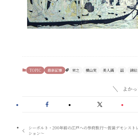
TOPIC
最新記事
栄之
横山実
美人画
謡
錦絵
よかっ
シーボルト・200年前の江戸への参府旅行〜仮装デモンスト
ション〜