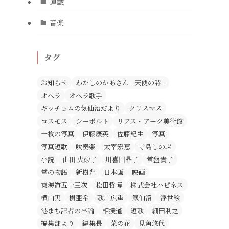
連載
音楽
タグ
く
お知らせ
わたしのかあさん −天使の詩−
オペラ
オペラ歌手
ギッチョムの気仙沼だより
クリスマス
コスモス
シーボルト
リアス・アーク美術館
一枚の写真
伊藤康英
佐藤紀生
写真
写真短歌
吹奏楽
太宰宏恵
寺島しのぶ
小説
山田 火砂子
川喜田晶子
常盤貴子
掌の物語
新樹光
日本画
映画
東海道五十三次
松田哲博
株式会社ハピネス
横山実
樹亜希
歌川広重
気仙沼
浮世絵
港まち記者の卒論
相撲道
短歌
細田利之
編集部より
編集長
菜の花
見角悠代