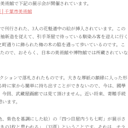
市美術館で下記の展示会が開催されています。
 | 千葉市美術館
で刊行された、3人の花魁道中の絵が挿入されています。この
振袖新造を従えて、引手茶屋で待っている馴染み客を迎えに行
之町通りに飾られた梅の木の脇を通って歩いているのです。こ
ったので、おそらく、日本の美術館や博物館では所蔵されていな
クションで落札されたものです。大きな厚紙の額縁に入った形
る時に家から簡単に持ち出すことができないので、今は、國學
、今回、武蔵屋画廊では見て頂けません。近い将来、寄贈手続
思います。
、紫色を基調にした絵）の「四つ目屋内うち七町」が展示さ
きの1枚と思われる」（33頁）ということです。それは、チラ