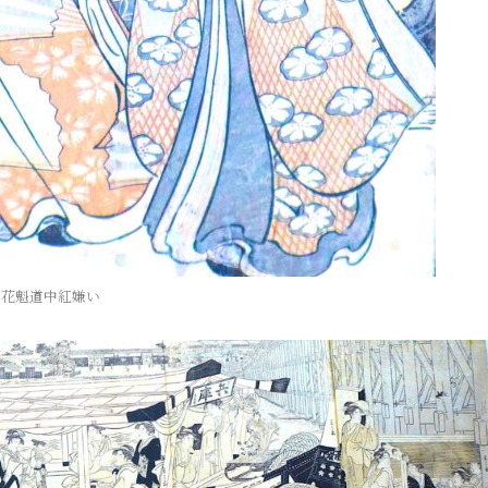
花魁道中紅嫌い