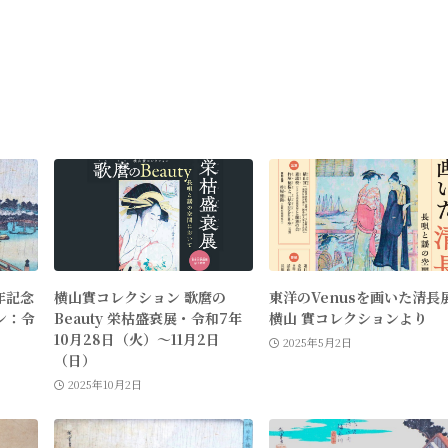
年記念
横山實コレクション 歌麿の
東洋のVenusを画いた清長
ン：令
Beauty 栄枯盛衰展・令和7年
横山 實コレクションより
10月28日（火）〜11月2日
2025年5月2日
（日）
2025年10月2日