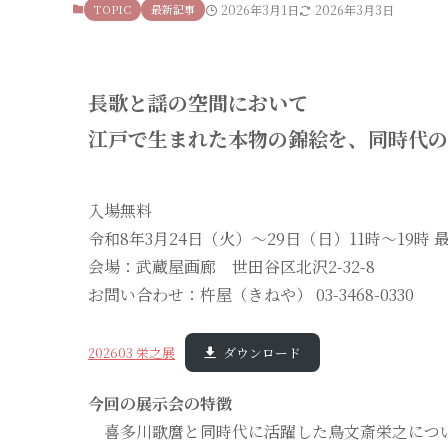
TOPIC
最新記事
2026年3月1日
2026年3月3日
長歌と謡の空間において
江戸で生まれた本物の錦絵を、同時代の
入場無料
令和8年3月24日（火）〜29日（日）11時〜19時 
会場：武蔵屋画廊 世田谷区北沢2-32-8
お問い合わせ：杵屋（きねや） 03-3468-0330
202603 栄之展
ダウンロード
今回の展示会の特徴
喜多川歌麿と同時代に活躍した鳥文斎栄之につい