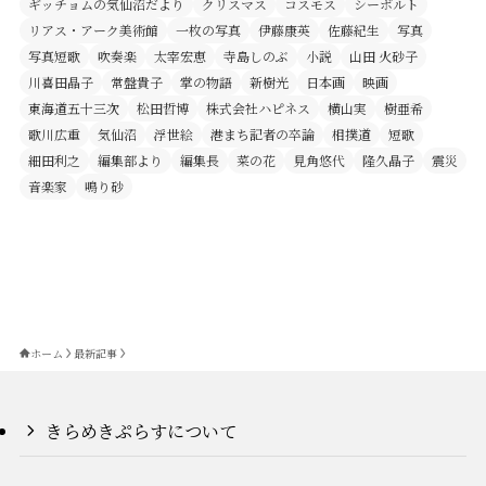
ギッチョムの気仙沼だより
クリスマス
コスモス
シーボルト
リアス・アーク美術館
一枚の写真
伊藤康英
佐藤紀生
写真
写真短歌
吹奏楽
太宰宏恵
寺島しのぶ
小説
山田 火砂子
川喜田晶子
常盤貴子
掌の物語
新樹光
日本画
映画
東海道五十三次
松田哲博
株式会社ハピネス
横山実
樹亜希
歌川広重
気仙沼
浮世絵
港まち記者の卒論
相撲道
短歌
細田利之
編集部より
編集長
菜の花
見角悠代
隆久晶子
震災
音楽家
鳴り砂
ホーム
最新記事
きらめきぷらすについて