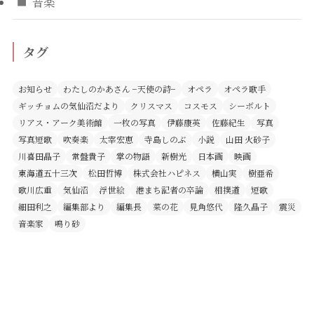
音楽
タグ
お知らせ
わたしのかあさん −天使の詩−
オペラ
オペラ歌手
ギッチョムの気仙沼だより
クリスマス
コスモス
シーボルト
リアス・アーク美術館
一枚の写真
伊藤康英
佐藤紀生
写真
写真短歌
吹奏楽
太宰宏恵
寺島しのぶ
小説
山田 火砂子
川喜田晶子
常盤貴子
掌の物語
新樹光
日本画
映画
東海道五十三次
松田哲博
株式会社ハピネス
横山実
樹亜希
歌川広重
気仙沼
浮世絵
港まち記者の卒論
相撲道
短歌
細田利之
編集部より
編集長
菜の花
見角悠代
隆久晶子
震災
音楽家
鳴り砂