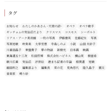
タグ
お知らせ
わたしのかあさん −天使の詩−
オペラ
オペラ歌手
ギッチョムの気仙沼だより
クリスマス
コスモス
シーボルト
リアス・アーク美術館
一枚の写真
伊藤康英
佐藤紀生
写真
写真短歌
吹奏楽
太宰宏恵
寺島しのぶ
小説
山田 火砂子
川喜田晶子
常盤貴子
掌の物語
新樹光
日本画
映画
東海道五十三次
松田哲博
株式会社ハピネス
横山実
樹亜希
歌川広重
気仙沼
浮世絵
港まち記者の卒論
相撲道
短歌
細田利之
編集部より
編集長
菜の花
見角悠代
隆久晶子
震災
音楽家
鳴り砂