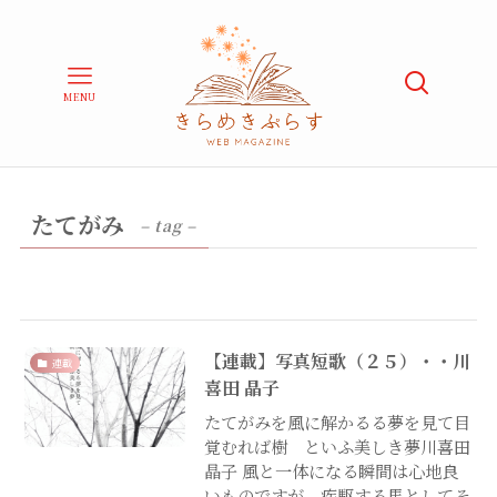
MENU
たてがみ
– tag –
【連載】写真短歌（２５）・・川
連載
喜田 晶子
たてがみを風に解かるる夢を見て目
覚むれば樹 といふ美しき夢川喜田
晶子 風と一体になる瞬間は心地良
いものですが、疾駆する馬としてそ